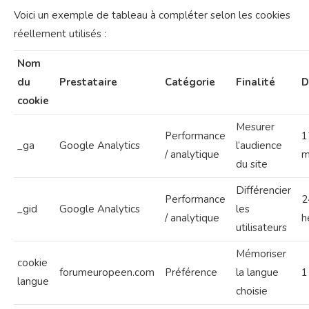
Voici un exemple de tableau à compléter selon les cookies
réellement utilisés :
Nom
du
Prestataire
Catégorie
Finalité
D
cookie
Mesurer
Performance
1
_ga
Google Analytics
l’audience
/ analytique
m
du site
Différencier
Performance
2
_gid
Google Analytics
les
/ analytique
h
utilisateurs
Mémoriser
cookie
forumeuropeen.com
Préférence
la langue
1
langue
choisie