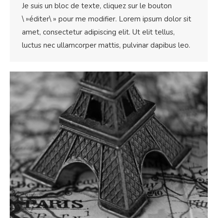
Je suis un bloc de texte, cliquez sur le bouton
\ »éditer\ » pour me modifier. Lorem ipsum dolor sit
amet, consectetur adipiscing elit. Ut elit tellus,
luctus nec ullamcorper mattis, pulvinar dapibus leo.