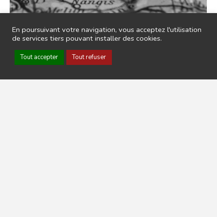
En poursuivant votre navigation, vous acceptez l'utilisation
de services tiers pouvant installer des cookies.
Tout accepter
Tout refuser
mon article 1
Non classé
Par
admin
5 mars 2019
Je suis un bloc de texte, cliquez sur le bouton
\ »éditer\ » pour me modifier. Lorem ipsum dolor sit
amet, consectetur adipiscing elit. Ut elit tellus,
luctus nec ullamcorper mattis, pulvinar dapibus leo.
© 2025 Forum Européen. All Rights Reserved. |
Mentions Légales
|